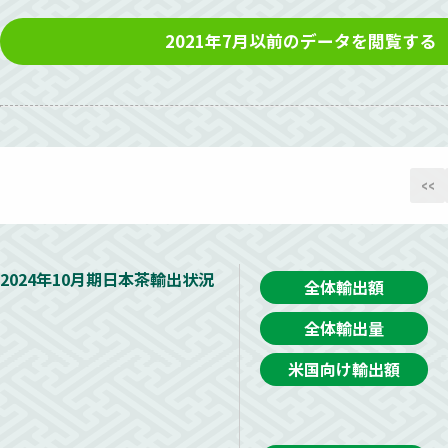
2021年7月以前のデータを閲覧する
投
<<
稿
の
ペ
2024年10月期日本茶輸出状況
全体輸出額
ー
全体輸出量
ジ
米国向け輸出額
送
り