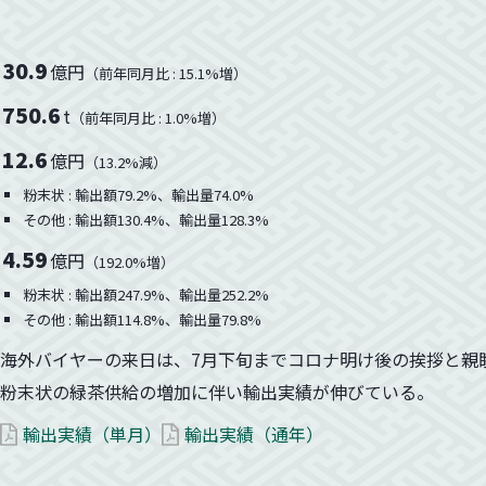
30.9
億円
（前年同月比 : 15.1%増）
750.6
t
（前年同月比 : 1.0%増）
12.6
億円
（13.2%減）
粉末状 : 輸出額79.2%、輸出量74.0%
その他 : 輸出額130.4%、輸出量128.3%
4.59
億円
（192.0%増）
粉末状 : 輸出額247.9%、輸出量252.2%
その他 : 輸出額114.8%、輸出量79.8%
海外バイヤーの来日は、7月下旬までコロナ明け後の挨拶と親
粉末状の緑茶供給の増加に伴い輸出実績が伸びている。
輸出実績（単月）
輸出実績（通年）