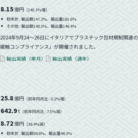
8.15
億円
（145.3%増）
粉末状 : 輸出額147.2%、輸出量181.6%
その他 : 輸出額140.3%、輸出量146.4%
2024年9月24～26日にイタリアでプラスチック包材規制関
接触コンプライアンス」が開催されました。
輸出実績（単月）
輸出実績（通年）
25.8
億円
（前年同月比 : 0.2%増）
お知らせ
642.9
t
（前年同月比 : 7.5%減）
8.72
億円
（36.4%減）
輸出状況
粉末状 : 輸出額58.6%、輸出量46.3%