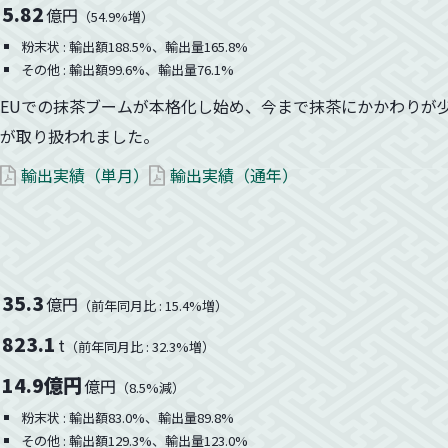
5.82
億円
（54.9%増）
粉末状 : 輸出額188.5%、輸出量165.8%
その他 : 輸出額99.6%、輸出量76.1%
EUでの抹茶ブームが本格化し始め、今まで抹茶にかかわりが
が取り扱われました。
輸出実績（単月）
輸出実績（通年）
35.3
億円
（前年同月比 : 15.4%増）
823.1
t
（前年同月比 : 32.3%増）
14.9億円
億円
（8.5%減）
粉末状 : 輸出額83.0%、輸出量89.8%
その他 : 輸出額129.3%、輸出量123.0%