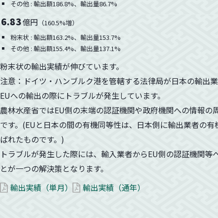
その他 : 輸出額186.8%、輸出量86.7%
6.83
MRL関連資料
億円
（160.5%増）
粉末状 : 輸出額163.2%、輸出量153.7%
その他 : 輸出額155.4%、輸出量137.1%
ライブラリー
粉末状の輸出実績が伸びています。
注意：ドイツ・ハンブルク港を管轄する法律局が日本の輸出業
協議会について
EUへの輸出の際にトラブルが発生しています。
農林水産省ではEU側の末端の認証機関や政府機関への情報の
トップページ
です。(EUと日本の間の有機同等性は、日本側に輸出業者の
ばれたものです。)
トラブルが発生した際には、輸入業者からEU側の認証機関等
とが一つの解決策となります。
輸出実績（単月）
輸出実績（通年）