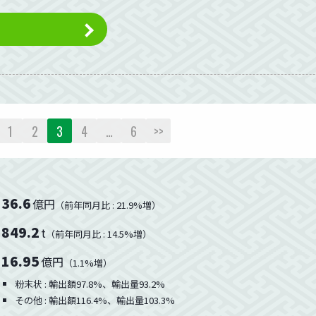
1
2
3
4
…
6
>>
36.6
億円
（前年同月比 : 21.9%増）
849.2
t
（前年同月比 : 14.5%増）
16.95
億円
（1.1%増）
粉末状 : 輸出額97.8%、輸出量93.2%
その他 : 輸出額116.4%、輸出量103.3%