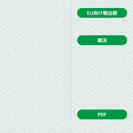
EU向け輸出額
概況
PDF