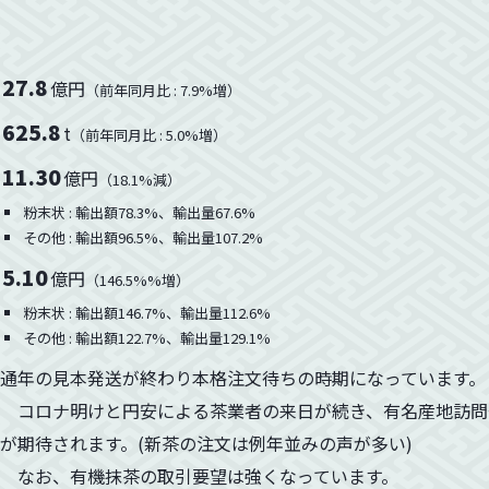
27.8
億円
（前年同月比 : 7.9%増）
625.8
t
（前年同月比 : 5.0%増）
11.30
億円
（18.1%減）
粉末状 : 輸出額78.3%、輸出量67.6%
その他 : 輸出額96.5%、輸出量107.2%
5.10
億円
（146.5%%増）
粉末状 : 輸出額146.7%、輸出量112.6%
その他 : 輸出額122.7%、輸出量129.1%
通年の見本発送が終わり本格注文待ちの時期になっています。
コロナ明けと円安による茶業者の来日が続き、有名産地訪問
が期待されます。(新茶の注文は例年並みの声が多い)
なお、有機抹茶の取引要望は強くなっています。